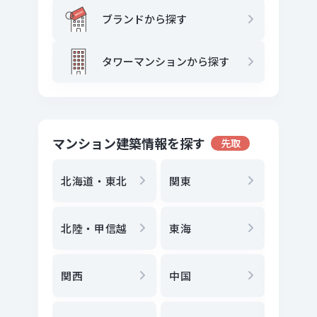
ブランドから探す
タワーマンションから探す
マンション建築情報を探す
先取
地方選
都
北海道・東北
関東
エリア
北陸・甲信越
東海
駅
から
関西
中国
地図
か