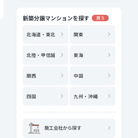
新築分譲マンションを探す
買う
地方選
都
北海道・東北
関東
エリア
北陸・甲信越
東海
駅
から
関西
中国
地図
か
四国
九州・沖縄
施工会社から探す