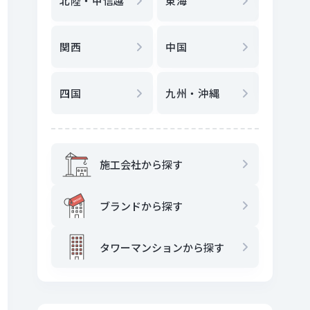
北陸・甲信越
東海
駅
から
関西
中国
地図
か
四国
九州・沖縄
施工会社から探す
ブランドから探す
タワーマンションから探す