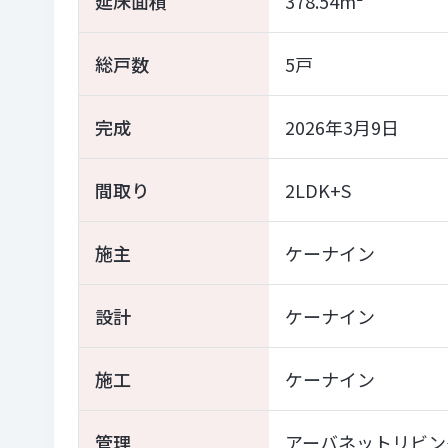
延床面積
378.54m²
総戸数
5戸
完成
2026年3月9日
間取り
2LDK+S
施主
ケーナイン
設計
ケーナイン
施工
ケーナイン
管理
アーバネットリビン