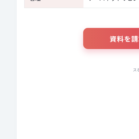
資料を請
ス