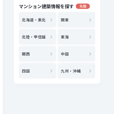
マンション建築情報を探す
先取
地方選
都
北海道・東北
関東
エリア
北陸・甲信越
東海
駅
から
関西
中国
地図
か
四国
九州・沖縄