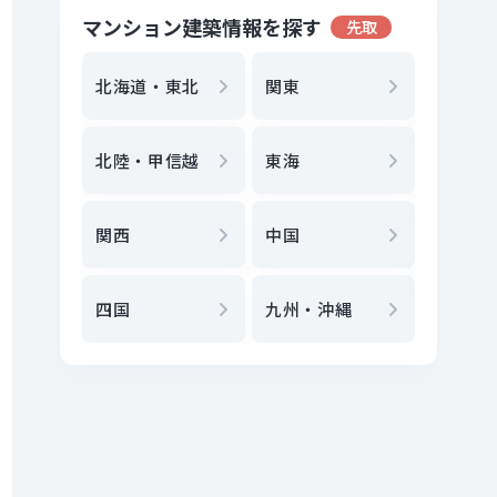
マンション建築情報を探す
先取
地方選
都
北海道・東北
関東
エリア
北陸・甲信越
東海
駅
から
関西
中国
地図
か
四国
九州・沖縄