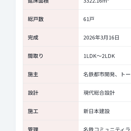
延床面積
3322.16m²
総戸数
61戸
完成
2026年3月16日
間取り
1LDK～2LDK
施主
名鉄都市開発、トー
設計
現代総合設計
施工
新日本建設
管理
名鉄コミュニティラ