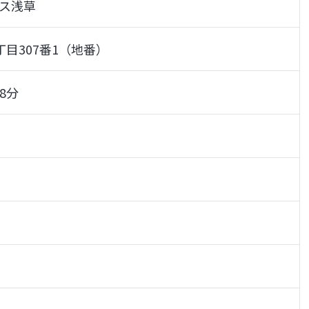
ス浅草
目307番1（地番）
8分