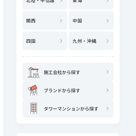
北陸・甲信越
東海
駅
から
関西
中国
地図
か
四国
九州・沖縄
施工会社から探す
ブランドから探す
タワーマンションから探す