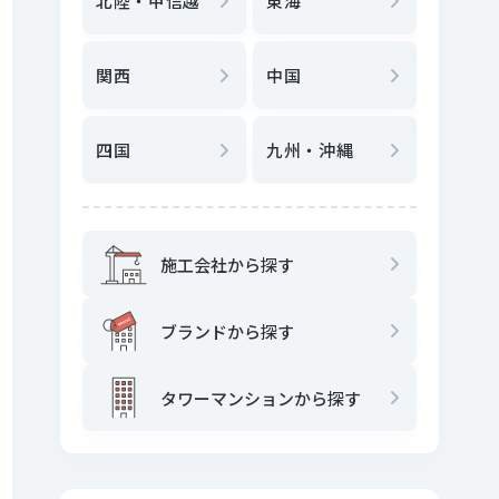
北陸・甲信越
東海
駅
から
関西
中国
地図
か
四国
九州・沖縄
施工会社から探す
ブランドから探す
タワーマンションから探す