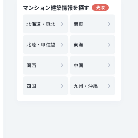
マンション建築情報を探す
先取
地方選
都
北海道・東北
関東
エリア
北陸・甲信越
東海
駅
から
関西
中国
地図
か
四国
九州・沖縄