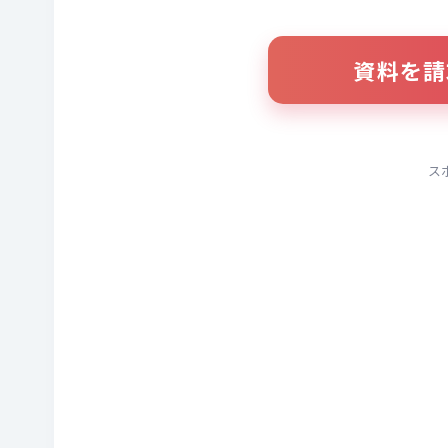
資料を請
ス