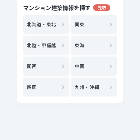
マンション建築情報を探す
先取
地方選
都
北海道・東北
関東
エリア
北陸・甲信越
東海
駅
から
関西
中国
地図
か
四国
九州・沖縄