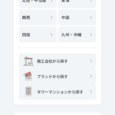
北陸・甲信越
東海
駅
から
関西
中国
地図
か
四国
九州・沖縄
施工会社から探す
ブランドから探す
タワーマンションから探す