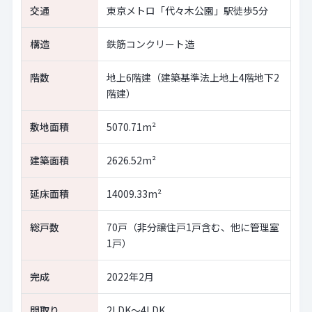
交通
東京メトロ「代々木公園」駅徒歩5分
構造
鉄筋コンクリート造
階数
地上6階建（建築基準法上地上4階地下2
階建）
敷地面積
5070.71m²
建築面積
2626.52m²
延床面積
14009.33m²
総戸数
70戸（非分譲住戸1戸含む、他に管理室
1戸）
完成
2022年2月
間取り
2LDK～4LDK