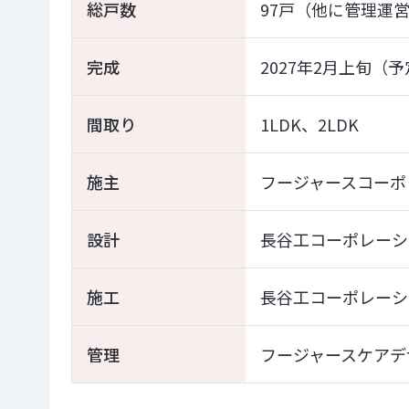
総戸数
97戸（他に管理運
完成
2027年2月上旬（
間取り
1LDK、2LDK
施主
フージャースコーポ
設計
長谷工コーポレーシ
施工
長谷工コーポレーシ
管理
フージャースケアデ