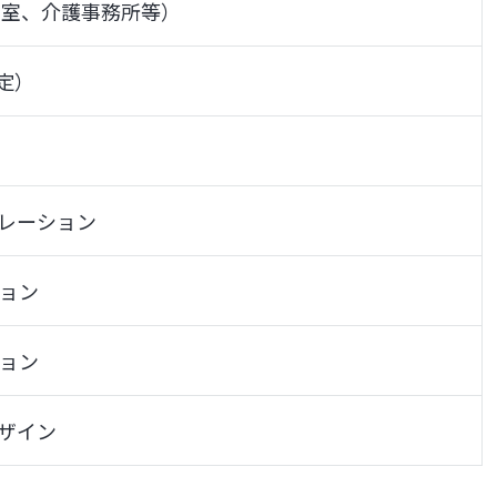
営室、介護事務所等）
予定）
レーション
ョン
ョン
ザイン