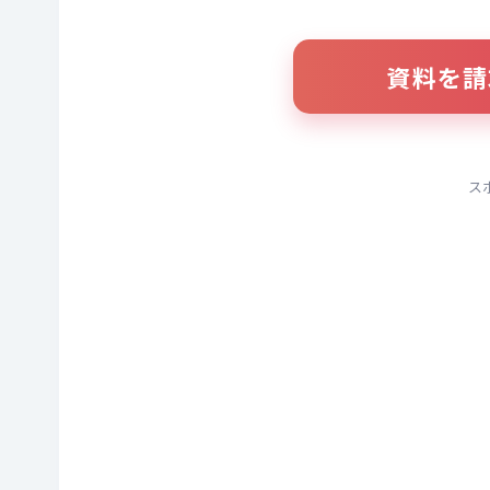
資料を請
ス