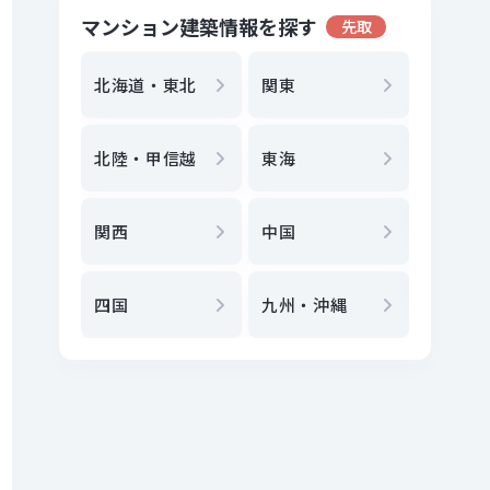
マンション建築情報を探す
先取
地方選
都
北海道・東北
関東
エリア
北陸・甲信越
東海
駅
から
関西
中国
地図
か
四国
九州・沖縄