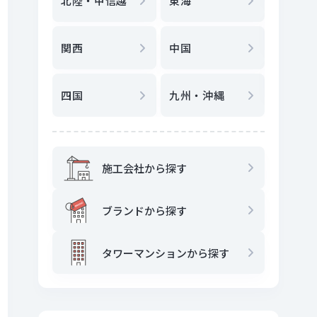
北陸・甲信越
東海
駅
から
関西
中国
地図
か
四国
九州・沖縄
施工会社から探す
ブランドから探す
タワーマンションから探す