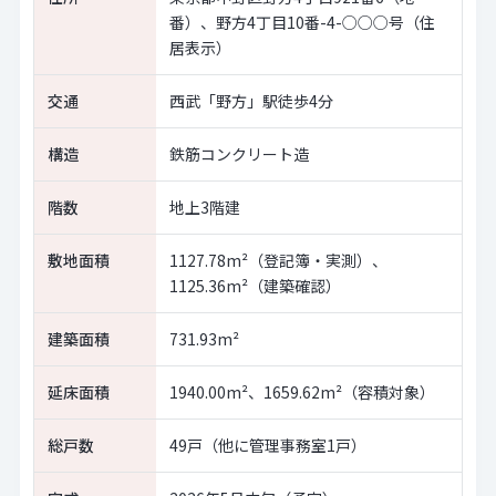
番）、野方4丁目10番-4-○○○号（住
居表示）
交通
西武「野方」駅徒歩4分
構造
鉄筋コンクリート造
階数
地上3階建
敷地面積
1127.78m²（登記簿・実測）、
1125.36m²（建築確認）
建築面積
731.93m²
延床面積
1940.00m²、1659.62m²（容積対象）
総戸数
49戸（他に管理事務室1戸）