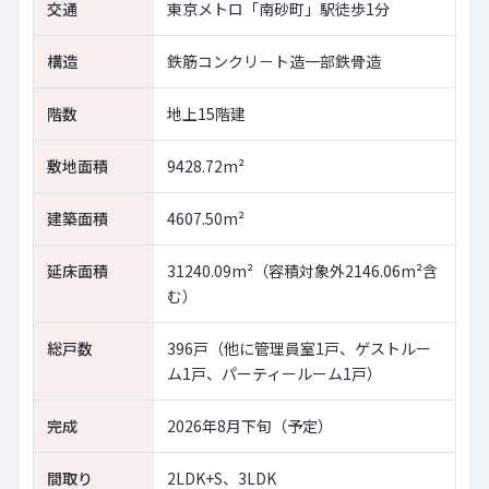
交通
東京メトロ「南砂町」駅徒歩1分
構造
鉄筋コンクリ－ト造一部鉄骨造
階数
地上15階建
敷地面積
9428.72m²
建築面積
4607.50m²
延床面積
31240.09m²（容積対象外2146.06m²含
む）
総戸数
396戸（他に管理員室1戸、ゲストルー
ム1戸、パーティールーム1戸）
完成
2026年8月下旬（予定）
間取り
2LDK+S、3LDK