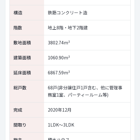
構造
鉄筋コンクリート造
階数
地上8階・地下2階建
敷地面積
3802.74m²
建築面積
1060.90m²
延床面積
6867.59m²
総戸数
68戸(非分譲住戸1戸含む、他に管理事
務室1室、パーティールーム等)
完成
2020年12月
間取り
1LDK～3LDK
施主
積水ハウス