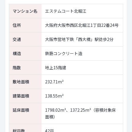
マンション名
エステムコート北堀江
住所
大阪府大阪市西区北堀江1丁目22番24号
交通
大阪市営地下鉄「西大橋」駅徒歩2分
構造
鉄筋コンクリート造
階数
地上15階建
敷地面積
232.71m²
建築面積
138.55m²
延床面積
1798.02m²、1372.25m²（容積対象床
面積）
総戸数
42戸