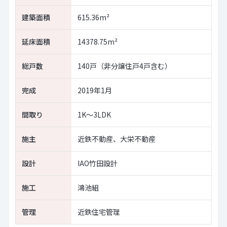
建築面積
615.36m²
延床面積
14378.75m²
総戸数
140戸（非分譲住戸4戸含む）
完成
2019年1月
間取り
1K～3LDK
施主
近鉄不動産、大栄不動産
設計
IAO竹田設計
施工
鴻池組
管理
近鉄住宅管理