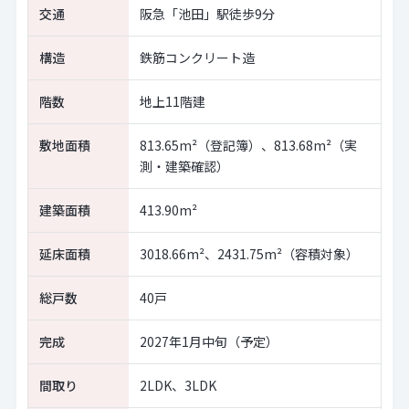
交通
阪急「池田」駅徒歩9分
構造
鉄筋コンクリート造
階数
地上11階建
敷地面積
813.65m²（登記簿）、813.68m²（実
測・建築確認）
建築面積
413.90m²
延床面積
3018.66m²、2431.75m²（容積対象）
総戸数
40戸
完成
2027年1月中旬（予定）
間取り
2LDK、3LDK