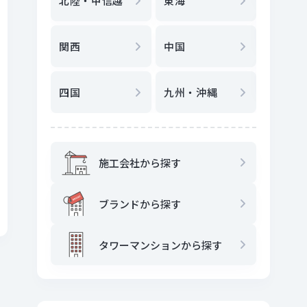
北陸・甲信越
東海
駅
から
関西
中国
地図
か
四国
九州・沖縄
施工会社から探す
ブランドから探す
タワーマンションから探す