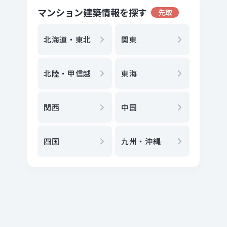
マンション建築情報を探す
先取
地方選
都
北海道・東北
関東
エリア
北陸・甲信越
東海
駅
から
関西
中国
地図
か
四国
九州・沖縄