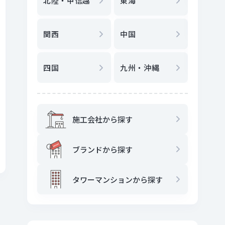
北陸・甲信越
東海
駅
から
関西
中国
地図
か
四国
九州・沖縄
施工会社から探す
ブランドから探す
タワーマンションから探す