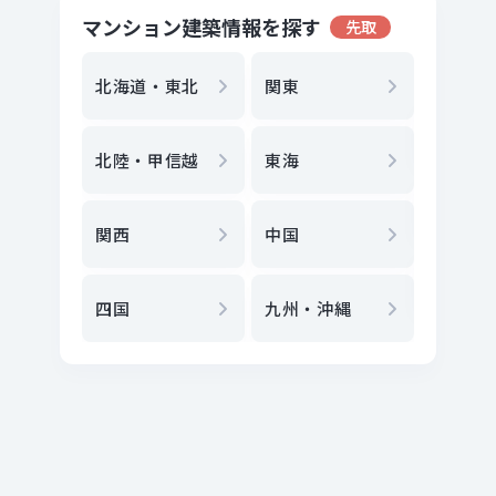
マンション建築情報を探す
先取
地方選
都
北海道・東北
関東
エリア
北陸・甲信越
東海
駅
から
関西
中国
地図
か
四国
九州・沖縄