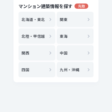
マンション建築情報を探す
先取
地方選
都
北海道・東北
関東
エリア
北陸・甲信越
東海
駅
から
関西
中国
地図
か
四国
九州・沖縄