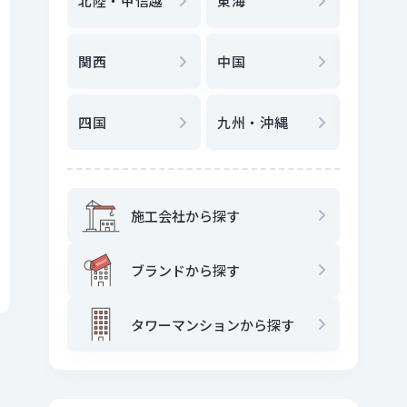
北陸・甲信越
東海
駅
から
関西
中国
地図
か
四国
九州・沖縄
施工会社から探す
ブランドから探す
タワーマンションから探す