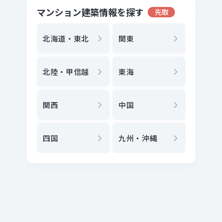
マンション建築情報を探す
先取
地方選
都
北海道・東北
関東
エリア
北陸・甲信越
東海
駅
から
関西
中国
地図
か
四国
九州・沖縄