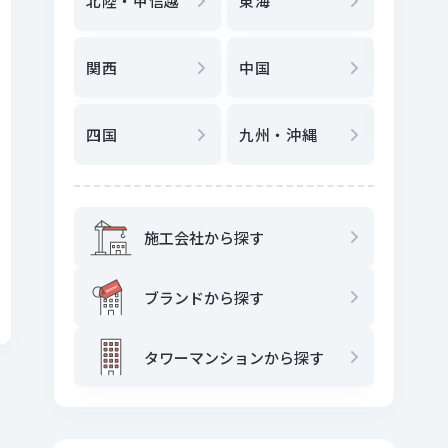
北陸・甲信越
東海
駅
から
関西
中国
地図
か
四国
九州・沖縄
施工会社から探す
ブランドから探す
タワーマンションから探す