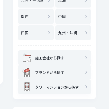
北陸・甲信越
東海
駅
から
関西
中国
地図
か
四国
九州・沖縄
施工会社から探す
ブランドから探す
タワーマンションから探す