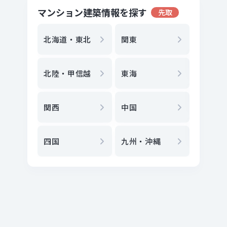
マンション建築情報を探す
先取
地方選
都
北海道・東北
関東
エリア
北陸・甲信越
東海
駅
から
関西
中国
地図
か
四国
九州・沖縄