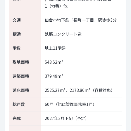
1（地番）他
交通
仙台市地下鉄「長町一丁目」駅徒歩3分
構造
鉄筋コンクリート造
階数
地上11階建
敷地面積
543.52m²
建築面積
379.49m²
延床面積
2525.27m²、2173.86m²（容積対象）
総戸数
60戸（他に管理事務室1戸）
完成
2027年2月下旬（予定）