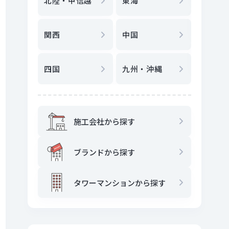
北陸・甲信越
東海
駅
から
関西
中国
地図
か
四国
九州・沖縄
施工会社から探す
ブランドから探す
タワーマンションから探す