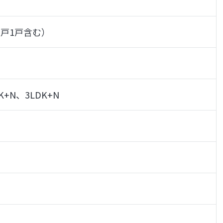
住戸1戸含む）
K+N、3LDK+N