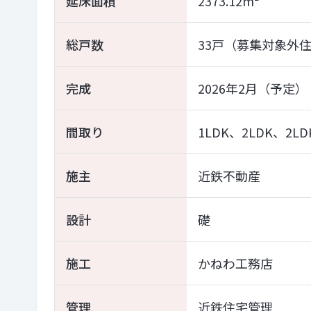
延床面積
2373.12m²
総戸数
33戸（募集対象外
完成
2026年2月（予定）
間取り
1LDK、2LDK、2LD
施主
近鉄不動産
設計
礎
施工
かねわ工務店
管理
近鉄住宅管理