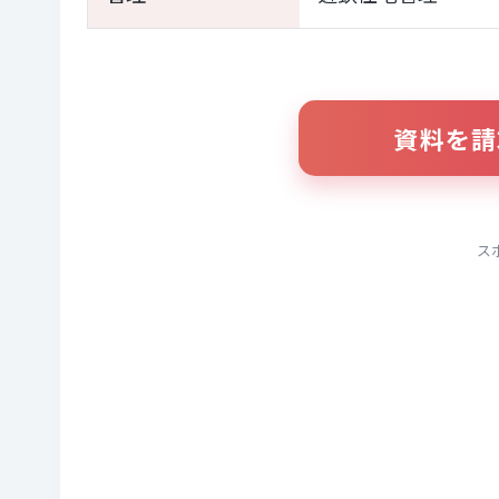
資料を請
ス