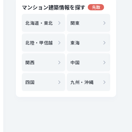
マンション建築情報を探す
先取
地方選
都
北海道・東北
関東
エリア
北陸・甲信越
東海
駅
から
関西
中国
地図
か
四国
九州・沖縄