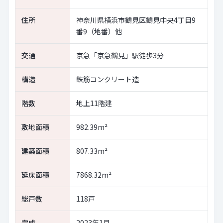
住所
神奈川県横浜市鶴見区鶴見中央4丁目9
番9（地番）他
交通
京急「京急鶴見」駅徒歩3分
構造
鉄筋コンクリート造
階数
地上11階建
敷地面積
982.39m²
建築面積
807.33m²
延床面積
7868.32m²
総戸数
118戸
完成
2023年1月