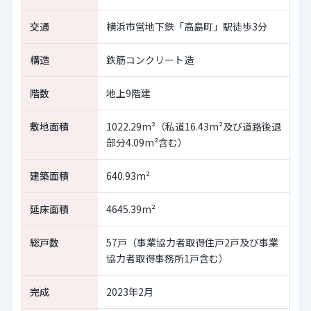
交通
横浜市営地下鉄「高島町」駅徒歩3分
構造
鉄筋コンクリート造
階数
地上9階建
敷地面積
1022.29m²（私道16.43m²及び道路後退
部分4.09m²含む）
建築面積
640.93m²
延床面積
4645.39m²
総戸数
57戸（事業協力者取得住戸2戸及び事業
協力者取得事務所1戸含む）
完成
2023年2月