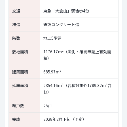
交通
東急「大倉山」駅徒歩4分
構造
鉄筋コンクリート造
階数
地上5階建
敷地面積
1176.17m²（実測・確認申請上有効面
積）
建築面積
685.97m²
延床面積
2354.16m²（容積対象外1789.32m²含
む）
総戸数
25戸
完成
2028年2月下旬（予定）