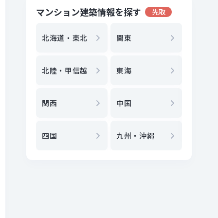
マンション建築情報を探す
先取
地方選
都
北海道・東北
関東
エリア
北陸・甲信越
東海
駅
から
関西
中国
地図
か
四国
九州・沖縄