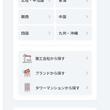
北陸・甲信越
東海
駅
から
関西
中国
地図
か
四国
九州・沖縄
施工会社から探す
ブランドから探す
タワーマンションから探す