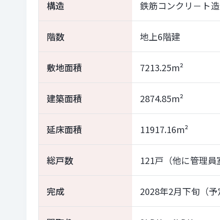
構造
鉄筋コンクリ－ト造
階数
地上6階建
敷地面積
7213.25m²
建築面積
2874.85m²
延床面積
11917.16m²
総戸数
121戸（他に管理員
完成
2028年2月下旬（