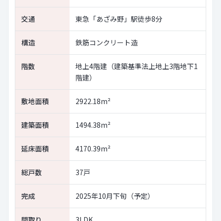
交通
東急「あざみ野」駅徒歩8分
構造
鉄筋コンクリート造
階数
地上4階建（建築基準法上地上3階地下1
階建）
敷地面積
2922.18m²
建築面積
1494.38m²
延床面積
4170.39m²
総戸数
37戸
完成
2025年10月下旬（予定）
間取り
3LDK