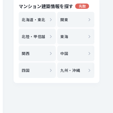
マンション建築情報を探す
先取
地方選
都
北海道・東北
関東
エリア
北陸・甲信越
東海
駅
から
関西
中国
地図
か
四国
九州・沖縄