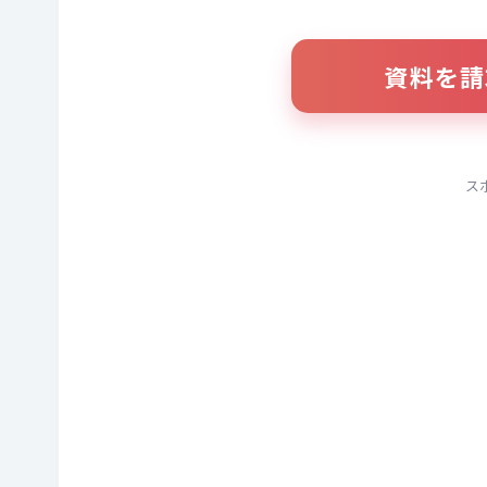
資料を請
ス