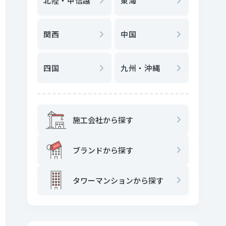
北陸・甲信越
東海
駅
から
関西
中国
地図
か
四国
九州・沖縄
施工会社から探す
ブランドから探す
タワーマンションから探す