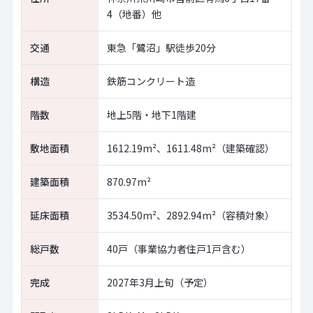
4（地番）他
交通
東急「鷺沼」駅徒歩20分
構造
鉄筋コンクリート造
階数
地上5階・地下1階建
敷地面積
1612.19m²、1611.48m²（建築確認）
建築面積
870.97m²
延床面積
3534.50m²、2892.94m²（容積対象）
総戸数
40戸（事業協力者住戸1戸含む）
完成
2027年3月上旬（予定）