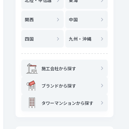
北陸・甲信越
東海
駅
から
関西
中国
地図
か
四国
九州・沖縄
施工会社から探す
ブランドから探す
タワーマンションから探す