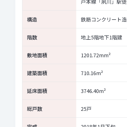
戸本線「夙川」駅徒
構造
鉄筋コンクリート造
階数
地上5階地下1階建
敷地面積
1201.72mm²
建築面積
710.16m²
延床面積
3746.40m²
総戸数
25戸
完成
2018年1月下旬