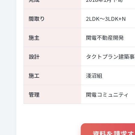
間取り
2LDK～3LDK+N
施主
関電不動産開発
設計
タクトプラン建築事
施工
淺沼組
管理
関電コミュニティ
資料を請求す