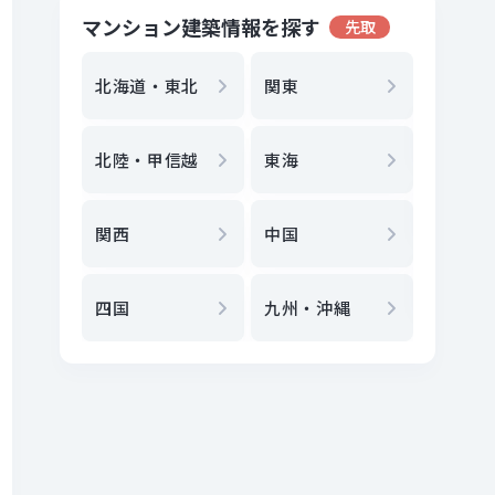
マンション建築情報を探す
先取
地方選
都
北海道・東北
関東
エリア
北陸・甲信越
東海
駅
から
関西
中国
地図
か
四国
九州・沖縄