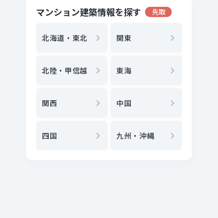
マンション建築情報を探す
先取
地方選
都
北海道・東北
関東
エリア
北陸・甲信越
東海
駅
から
関西
中国
地図
か
四国
九州・沖縄