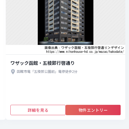
ワザック函館・五稜郭行啓通り
函館市電「五稜郭公園前」電停徒歩2分
詳細を見る
物件エントリー