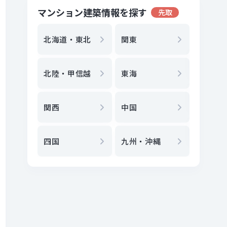
マンション建築情報を探す
先取
地方選
都
北海道・東北
関東
エリア
北陸・甲信越
東海
駅
から
関西
中国
地図
か
四国
九州・沖縄