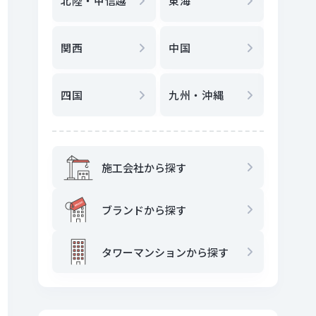
北陸・甲信越
東海
駅
から
関西
中国
地図
か
四国
九州・沖縄
施工会社から探す
ブランドから探す
タワーマンションから探す