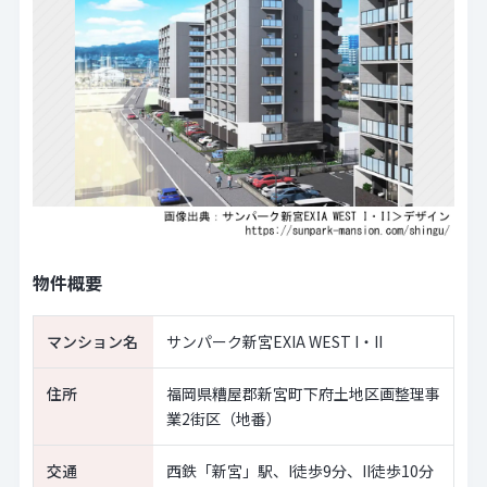
物件概要
マンション名
サンパーク新宮EXIA WEST I・II
住所
福岡県糟屋郡新宮町下府土地区画整理事
業2街区（地番）
交通
西鉄「新宮」駅、I徒歩9分、II徒歩10分