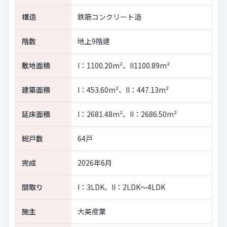
構造
鉄筋コンクリート造
階数
地上9階建
敷地面積
I：1100.20m²、II1100.89m²
建築面積
I：453.60m²、II：447.13m²
延床面積
I：2681.48m²、II：2686.50m²
総戸数
64戸
完成
2026年6月
間取り
I：3LDK、II：2LDK～4LDK
施主
大英産業