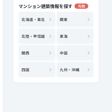
マンション建築情報を探す
先取
地方選
都
北海道・東北
関東
エリア
北陸・甲信越
東海
駅
から
関西
中国
地図
か
四国
九州・沖縄