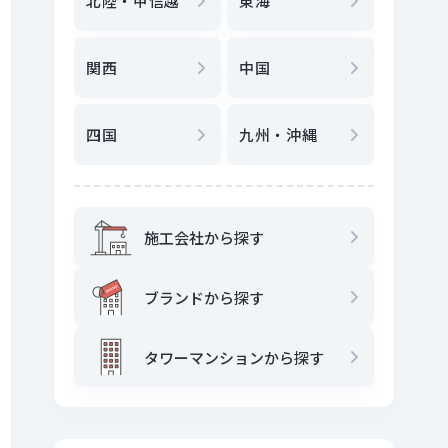
北陸・甲信越
東海
駅
から
関西
中国
地図
か
四国
九州・沖縄
施工会社から探す
ブランドから探す
タワーマンションから探す