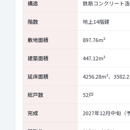
構造
鉄筋コンクリート造
階数
地上14階建
敷地面積
897.76m²
建築面積
447.12m²
延床面積
4256.28m²、358
総戸数
52戸
完成
2027年12月中旬（