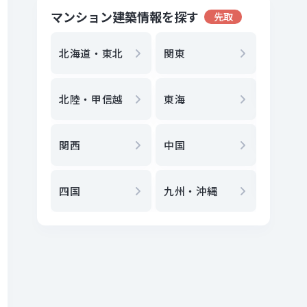
マンション建築情報を探す
先取
地方選
都
北海道・東北
関東
エリア
北陸・甲信越
東海
駅
から
関西
中国
地図
か
四国
九州・沖縄