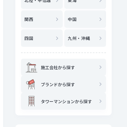
北陸・甲信越
東海
駅
から
関西
中国
地図
か
四国
九州・沖縄
施工会社から探す
ブランドから探す
タワーマンションから探す