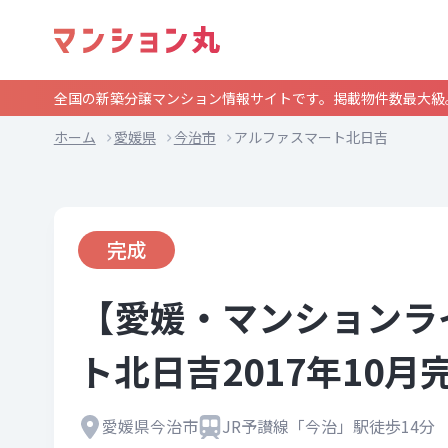
全国の新築分譲マンション情報サイトです。掲載物件数最大級
ホーム
愛媛県
今治市
アルファスマート北日吉
完成
【愛媛・マンションラ
ト北日吉2017年10月
愛媛県今治市
JR予讃線「今治」駅徒歩14分