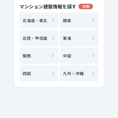
マンション建築情報を探す
先取
地方選
都
北海道・東北
関東
エリア
北陸・甲信越
東海
駅
から
関西
中国
地図
か
四国
九州・沖縄