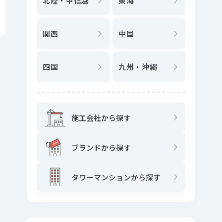
北陸・甲信越
東海
駅
から
関西
中国
地図
か
四国
九州・沖縄
施工会社から探す
ブランドから探す
タワーマンションから探す