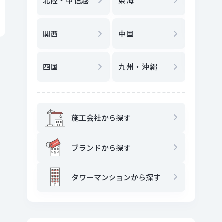
北陸・甲信越
東海
駅
から
関西
中国
地図
か
四国
九州・沖縄
施工会社から探す
ブランドから探す
タワーマンションから探す