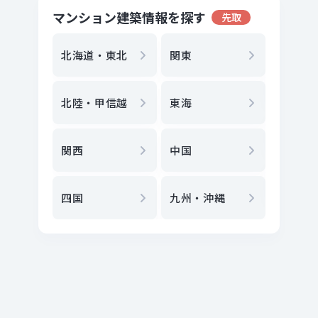
マンション建築情報を探す
先取
地方選
都
北海道・東北
関東
エリア
北陸・甲信越
東海
駅
から
関西
中国
地図
か
四国
九州・沖縄