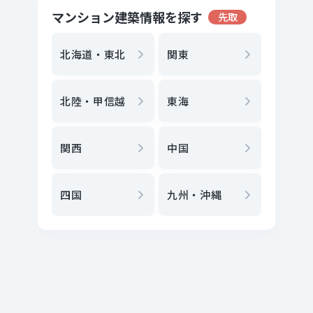
マンション建築情報を探す
先取
地方選
都
北海道・東北
関東
エリア
北陸・甲信越
東海
駅
から
関西
中国
地図
か
四国
九州・沖縄