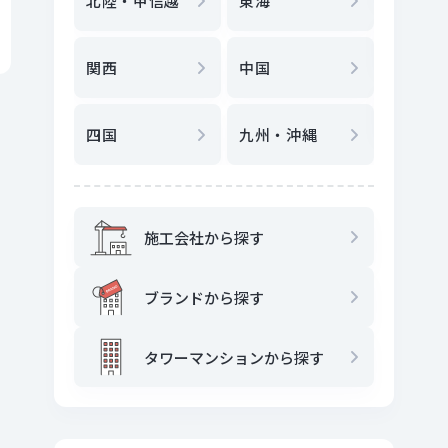
北陸・甲信越
東海
駅
から
関西
中国
地図
か
四国
九州・沖縄
施工会社から探す
ブランドから探す
タワーマンションから探す