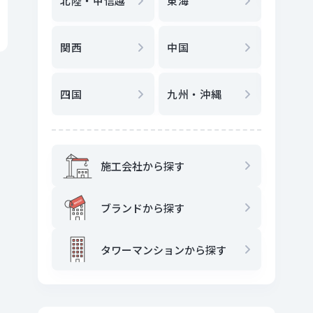
北陸・甲信越
東海
駅
から
関西
中国
地図
か
四国
九州・沖縄
施工会社から探す
ブランドから探す
タワーマンションから探す