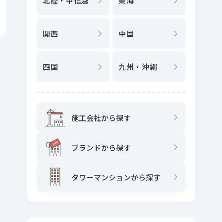
北陸・甲信越
東海
駅
から
関西
中国
地図
か
四国
九州・沖縄
施工会社から探す
ブランドから探す
タワーマンションから探す