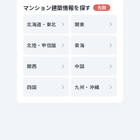
マンション建築情報を探す
先取
地方選
都
北海道・東北
関東
エリア
北陸・甲信越
東海
駅
から
関西
中国
地図
か
四国
九州・沖縄