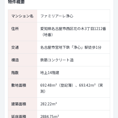
物件概要
マンション名
ファミリアーレ浄心
住所
愛知県名古屋市西区花の木3丁目1212番
（地番）
交通
名古屋市営地下鉄「浄心」駅徒歩1分
構造
鉄筋コンクリート造
階数
地上14階建
敷地面積
692.48m²（登記簿）、693.42m²（実
測）
建築面積
282.22m²
延床面積
2884.75m²