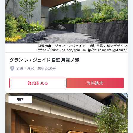
グラン レ・ジェイド 白壁 月露ノ邸
名鉄「清水」駅徒歩10分
詳細を見る
資料請求
東区